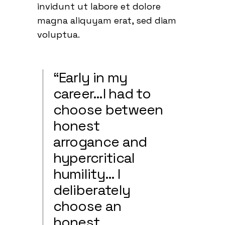
invidunt ut labore et dolore
magna aliquyam erat, sed diam
voluptua.
“Early in my
career…I had to
choose between
honest
arrogance and
hypercritical
humility… I
deliberately
choose an
honest