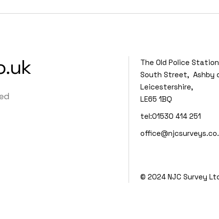
o.uk
The Old Police Station
South Street, Ashby 
Leicestershire,
hed
LE65 1BQ
tel:01530 414 251
office@njcsurveys.co
© 2024 NJC Survey Lt